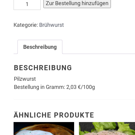
Pilzwurst
Alternativ
Zur Bestellung hinzufügen
(in
Gramm)
Kategorie:
Brühwurst
Menge
Beschreibung
BESCHREIBUNG
Pilzwurst
Bestellung in Gramm: 2,03 €/100g
ÄHNLICHE PRODUKTE