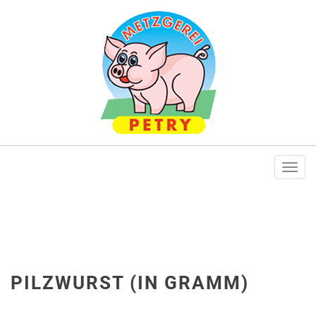
Togg
navi
PILZWURST (IN GRAMM)