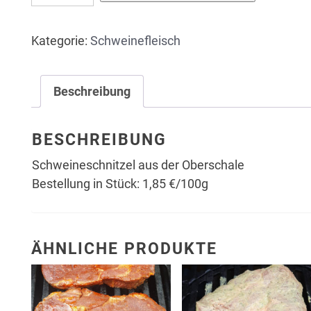
aus
der
Kategorie:
Schweinefleisch
Oberschale
(In
Stück)
Beschreibung
Menge
BESCHREIBUNG
Schweineschnitzel aus der Oberschale
Bestellung in Stück: 1,85 €/100g
ÄHNLICHE PRODUKTE